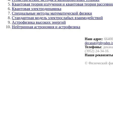
Квантовая теория излучения и квантовая теория рассеяни
Квантовая электродинамика
Специальные методы математической физики
Стандартная модель электрослабых взаимодействий
Астрофизика высоких энергий
Нейтринная астрономия и астрофизика
Наш адрес:
664003
decanat@physdep.i
Телефоны:
декана
(3952) 24-34-16.
Наши реквизиты
© Физический фак