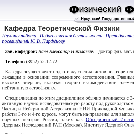
Кафедра Теоретической Физики
Научная работа
|
Педагогическая деятельность
|
Преподавате
посвящённый Ю.В. Парфёнову
Зав. кафедрой:
Валл Александр Николаевич
- доктор физ.-мат.
Телефон:
(3952) 52-12-72
Кафедра осуществляет подготовку специалистов по теоретиче
лежащим в основании современного естествознания. Главны
высоких энергий, включая теорию взаимодействий элеме
нейтринную астрофизику.
Специализация по этим дисциплинам обычно начинается с 3-г
активную научно-исследовательскую работу под руководство
Частиц и Нейтринной Астрофизики НИИ Прикладной Физики
работы 3-го и 4-го курсов, могут быть на-правлены для выпо
научных центров России, таких как
Объединенный Инсти
Ядерных Исследований РАН (Москва), Институт Ядерной Физик