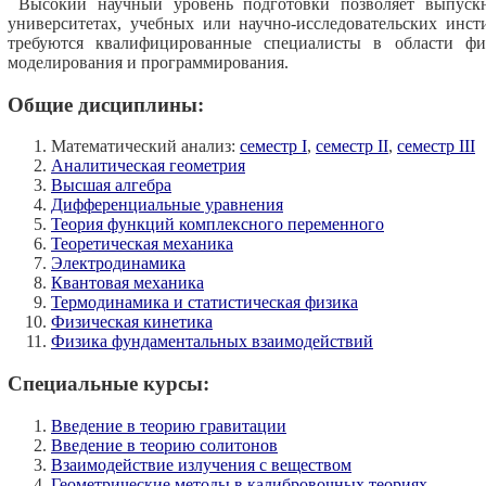
Высокий научный уровень подготовки позволяет выпуск
университетах, учебных или научно-исследовательских инст
требуются квалифицированные специалисты в области фи
моделирования и программирования.
Общие дисциплины:
Математический анализ:
cеместр I
,
cеместр II
,
cеместр III
Аналитическая геометрия
Высшая алгебра
Дифференциальные уравнения
Теория функций комплексного переменного
Теоретическая механика
Электродинамика
Квантовая механика
Термодинамика и статистическая физика
Физическая кинетика
Физика фундаментальных взаимодействий
Специальные курсы:
Введение в теорию гравитации
Введение в теорию солитонов
Взаимодействие излучения с веществом
Геометрические методы в калибровочных теориях